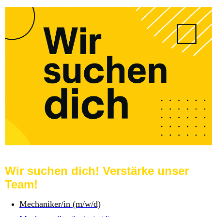
Wir suchen dich! Verstärke unser
Team!
Mechaniker/in (m/w/d)