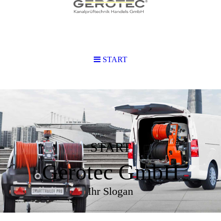
START
START
Gerotec GmbH
Ihr Slogan