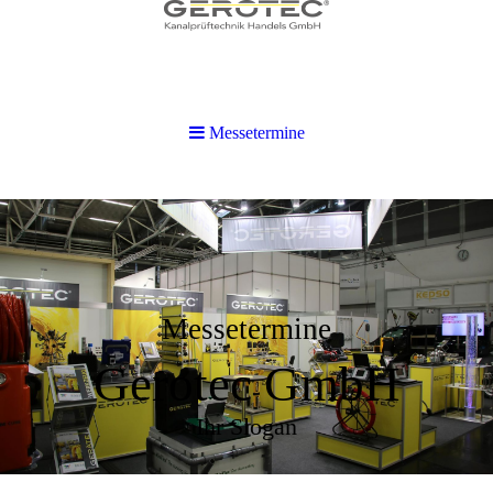
Messetermine
Messetermine
Gerotec GmbH
Ihr Slogan