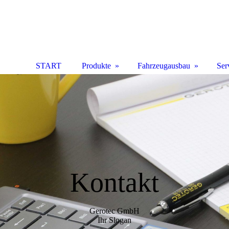
START
Produkte
Fahrzeugausbau
Ser
Kontakt
Gerotec GmbH
Ihr Slogan